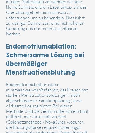
müssen. Stattdessen verwenden wir sehr
kleine Schnitte und ein Laparoskop,
um das
Operationsgebiet minimalinvasiv zu
untersuchen und zu behandeln. Dies führt
zu weniger Schmerzen, einer schnelleren
Genesung und nur minimal sichtbaren
Narben.
Endometriumablation:
Schmerzarme Lösung bei
übermäßiger
Menstruationsblutung
Endometriumablation ist ein
minimalinvasives Verfahren, das Frauen mit
starken Menstruationsblutungen (nach
abgeschlossener Familienplanung ) eine
wirksame Lösung bietet. Bei dieser
Methode wird die Gebärmutterschleimhaut
entfernt oder dauerhaft verödet
(Goldnetzmethode / NovaSure), wodurch
die Blutungsstärke reduziert oder sogar
ganz gestoppt werden kann. Dieser Eingriff