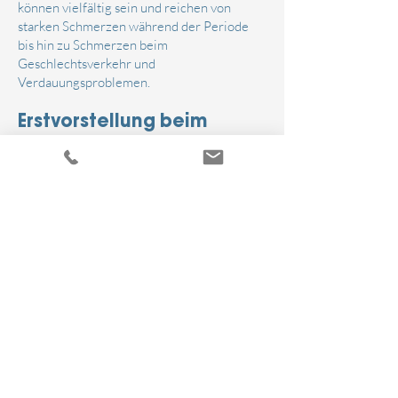
können vielfältig sein und reichen von
starken Schmerzen während der Periode
bis hin zu Schmerzen beim
Geschlechtsverkehr und
Verdauungsproblemen.
Erstvorstellung beim
Frauenarzt
Wenn Sie denken, dass Sie Endometriose
haben könnten, ist der erste Schritt ein
Besuch bei Ihrem Frauenarzt. Dort werden
Ihre Symptome ausführlich besprochen und
mögliche diagnostische Schritte in
Erwägung
gezogen, darunter Ultraschall
und selten MRT.
Die Rolle der Operativen
Gynäkologie
In unserer Praxis für Operative Gynäkologie