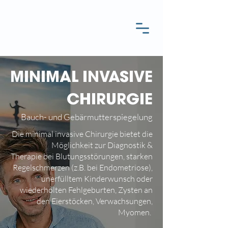
MINIMAL INVASIVE
CHIRURGIE
Bauch- und Gebärmutterspiegelung
Die minimal invasive Chirurgie bietet die
Möglichkeit zur Diagnostik &
Therapie
bei Blutungsstörungen, starken
Regelschmerzen (z.B. bei Endometriose),
unerfülltem Kinderwunsch oder
wiederholten Fehlgeburten, Zysten an
den Eierstöcken, Verwachsungen,
Myomen.