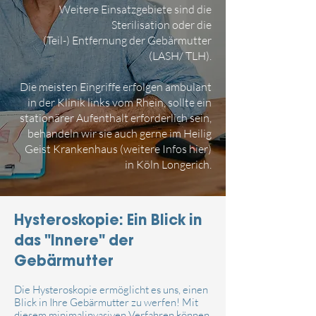
Weitere Einsatzgebiete sind die
Sterilisation oder die
(Teil-) Entfernung der Gebärmutter
(LASH/ TLH).
Die meisten Eingriffe erfolgen ambulant
in der Klinik links vom Rhein, sollte ein
stationärer Aufenthalt erforderlich sein,
behandeln wir sie auch gerne im
Heilig
Geist Krankenhaus
(
weitere Infos hier
)
in Köln Longerich.
Hysteroskopie: Ein Blick in
das "Innere" der
Gebärmutter
Die Hysteroskopie ermöglicht es uns, einen
Blick in Ihre Gebärmutter zu werfen! Mit
diesem minimalinvasiven Verfahren können